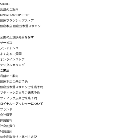
STORES
店舗のご案内
GINZA FLAGSHIP STORE
銀座フラグシップストア
銀座本店
銀座並木通りサロン
全国の正規販売店を探す
サービス
メンテナンス
よくあるご質問
オンラインストア
デジタルカタログ
ご来店
店舗のご案内
銀座本店ご来店予約
銀座並木通りサロンご来店予約
ブティック名古屋ご来店予約
ブティック広島ご来店予約
ロイヤル・アッシャーについて
ブランド
会社概要
採用情報
社会的責任
利用規約
特定商取引法に基づく表記