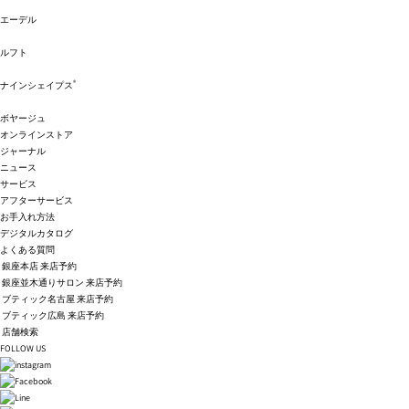
エーデル
ルフト
®
ナインシェイプス
ボヤージュ
オンラインストア
ジャーナル
ニュース
サービス
アフターサービス
お手入れ方法
デジタルカタログ
よくある質問
銀座本店 来店予約
銀座並木通りサロン 来店予約
ブティック名古屋 来店予約
ブティック広島 来店予約
店舗検索
FOLLOW US