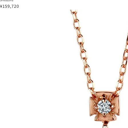
JPI0321PG
¥159,720