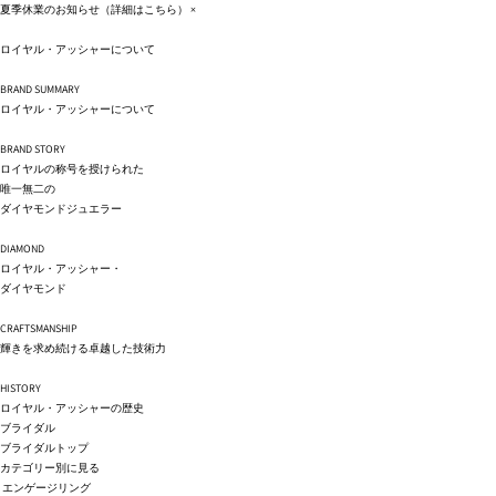
コンテ
夏季休業のお知らせ（詳細は
こちら
）
×
ンツに
進む
ロイヤル・アッシャーについて
BRAND SUMMARY
ロイヤル・アッシャーについて
BRAND STORY
ロイヤルの称号を授けられた
唯一無二の
ダイヤモンドジュエラー
DIAMOND
ロイヤル・アッシャー・
ダイヤモンド
CRAFTSMANSHIP
輝きを求め続ける卓越した技術力
HISTORY
ロイヤル・アッシャーの歴史
ブライダル
ブライダルトップ
カテゴリー別に見る
エンゲージリング