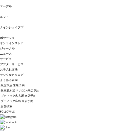
エーデル
ルフト
®
ナインシェイプス
ボヤージュ
オンラインストア
ジャーナル
ニュース
サービス
アフターサービス
お手入れ方法
デジタルカタログ
よくある質問
銀座本店 来店予約
銀座並木通りサロン 来店予約
ブティック名古屋 来店予約
ブティック広島 来店予約
店舗検索
FOLLOW US