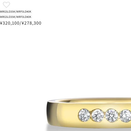
WRG5LD35K/WRF0LD40K
WRG5LD35K/WRF0LD40K
¥320,100/¥278,300