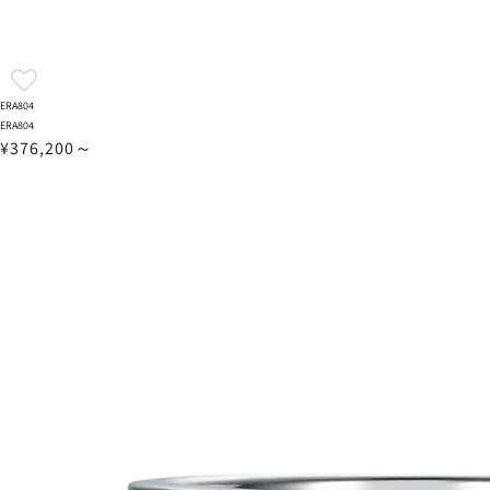
ERA804
ERA804
¥376,200～