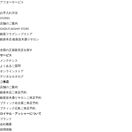
アフターサービス
お手入れ方法
STORES
店舗のご案内
GINZA FLAGSHIP STORE
銀座フラグシップストア
銀座本店
銀座並木通りサロン
全国の正規販売店を探す
サービス
メンテナンス
よくあるご質問
オンラインストア
デジタルカタログ
ご来店
店舗のご案内
銀座本店ご来店予約
銀座並木通りサロンご来店予約
ブティック名古屋ご来店予約
ブティック広島ご来店予約
ロイヤル・アッシャーについて
ブランド
会社概要
採用情報