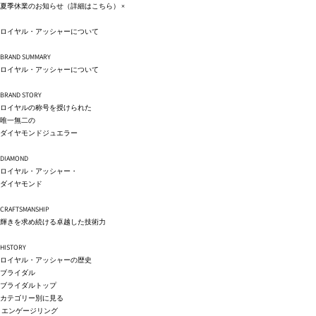
コンテ
夏季休業のお知らせ（詳細は
こちら
）
×
ンツに
進む
ロイヤル・アッシャーについて
BRAND SUMMARY
ロイヤル・アッシャーについて
BRAND STORY
ロイヤルの称号を授けられた
唯一無二の
ダイヤモンドジュエラー
DIAMOND
ロイヤル・アッシャー・
ダイヤモンド
CRAFTSMANSHIP
輝きを求め続ける卓越した技術力
HISTORY
ロイヤル・アッシャーの歴史
ブライダル
ブライダルトップ
カテゴリー別に見る
エンゲージリング