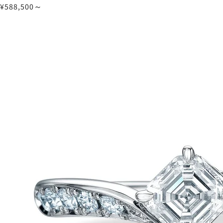
¥588,500～