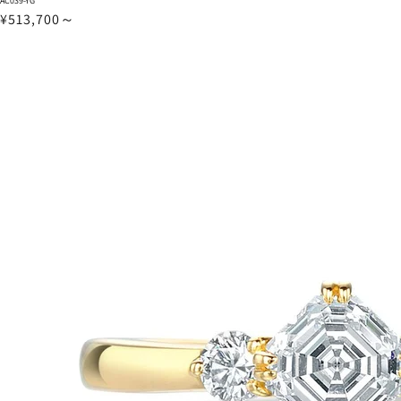
AC039-YG
¥513,700～