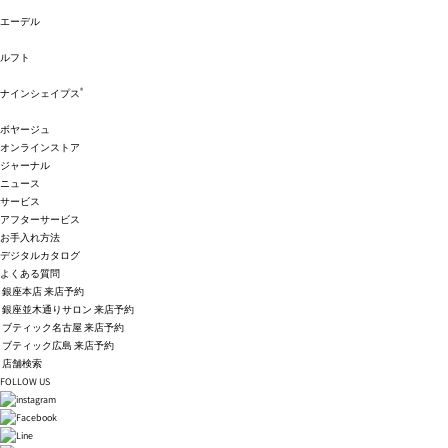
エーデル
ルフト
®
ナインシェイプス
ボヤージュ
オンラインストア
ジャーナル
ニュース
サービス
アフターサービス
お手入れ方法
デジタルカタログ
よくある質問
銀座本店 来店予約
銀座並木通りサロン 来店予約
ブティック名古屋 来店予約
ブティック広島 来店予約
店舗検索
FOLLOW US