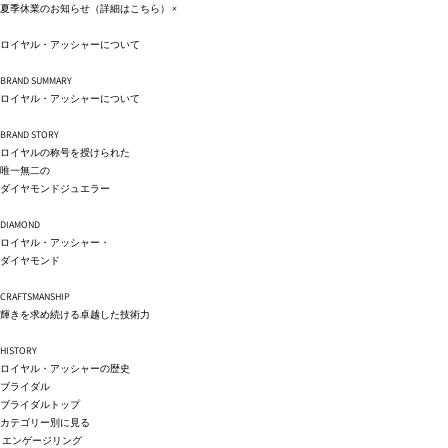
コンテ
夏季休業のお知らせ（詳細は
こちら
）
×
ンツに
進む
ロイヤル・アッシャーについて
BRAND SUMMARY
ロイヤル・アッシャーについて
BRAND STORY
ロイヤルの称号を授けられた
唯一無二の
ダイヤモンドジュエラー
DIAMOND
ロイヤル・アッシャー・
ダイヤモンド
CRAFTSMANSHIP
輝きを求め続ける卓越した技術力
HISTORY
ロイヤル・アッシャーの歴史
ブライダル
ブライダルトップ
カテゴリー別に見る
エンゲージリング