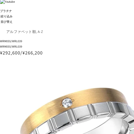
プラチナ
絞り込み
並び替え
WRM055/WRL039
WRM055/WRL039
¥292,600/¥266,200