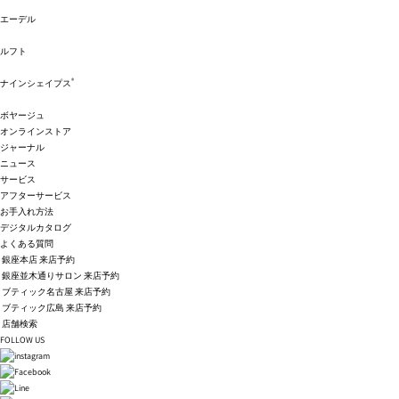
エーデル
ルフト
®
ナインシェイプス
ボヤージュ
オンラインストア
ジャーナル
ニュース
サービス
アフターサービス
お手入れ方法
デジタルカタログ
よくある質問
銀座本店 来店予約
銀座並木通りサロン 来店予約
ブティック名古屋 来店予約
ブティック広島 来店予約
店舗検索
FOLLOW US