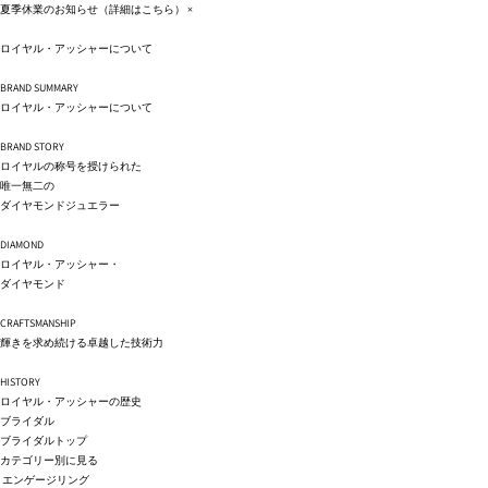
コンテ
夏季休業のお知らせ（詳細は
こちら
）
×
ンツに
進む
ロイヤル・アッシャーについて
BRAND SUMMARY
ロイヤル・アッシャーについて
BRAND STORY
ロイヤルの称号を授けられた
唯一無二の
ダイヤモンドジュエラー
DIAMOND
ロイヤル・アッシャー・
ダイヤモンド
CRAFTSMANSHIP
輝きを求め続ける卓越した技術力
HISTORY
ロイヤル・アッシャーの歴史
ブライダル
ブライダルトップ
カテゴリー別に見る
エンゲージリング