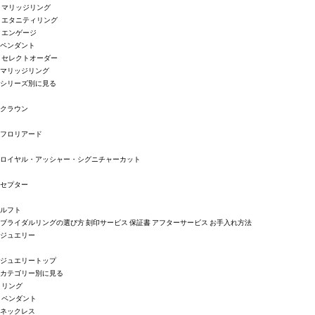
マリッジリング
エタニティリング
エンゲージ
ペンダント
セレクトオーダー
マリッジリング
シリーズ別に見る
クラウン
フロリアード
ロイヤル・アッシャー・シグニチャーカット
セプター
ルフト
ブライダルリングの選び方
刻印サービス
保証書
アフターサービス
お手入れ方法
ジュエリー
ジュエリートップ
カテゴリー別に見る
リング
ペンダント
ネックレス