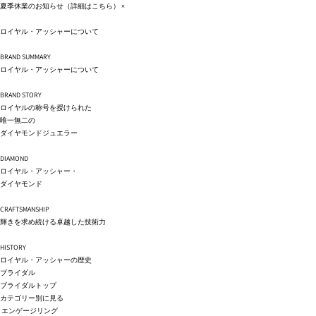
コンテ
夏季休業のお知らせ（詳細は
こちら
）
×
ンツに
進む
ロイヤル・アッシャーについて
BRAND SUMMARY
ロイヤル・アッシャーについて
BRAND STORY
ロイヤルの称号を授けられた
唯一無二の
ダイヤモンドジュエラー
DIAMOND
ロイヤル・アッシャー・
ダイヤモンド
CRAFTSMANSHIP
輝きを求め続ける卓越した技術力
HISTORY
ロイヤル・アッシャーの歴史
ブライダル
ブライダルトップ
カテゴリー別に見る
エンゲージリング