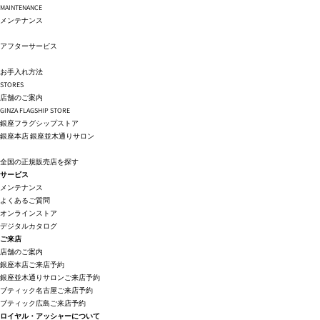
MAINTENANCE
メンテナンス
アフターサービス
お手入れ方法
STORES
店舗のご案内
GINZA FLAGSHIP STORE
銀座フラグシップストア
銀座本店
銀座並木通りサロン
全国の正規販売店を探す
サービス
メンテナンス
よくあるご質問
オンラインストア
デジタルカタログ
ご来店
店舗のご案内
銀座本店ご来店予約
銀座並木通りサロンご来店予約
ブティック名古屋ご来店予約
ブティック広島ご来店予約
ロイヤル・アッシャーについて