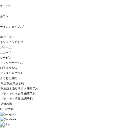
エーデル
ルフト
®
ナインシェイプス
ボヤージュ
オンラインストア
ジャーナル
ニュース
サービス
アフターサービス
お手入れ方法
デジタルカタログ
よくある質問
銀座本店 来店予約
銀座並木通りサロン 来店予約
ブティック名古屋 来店予約
ブティック広島 来店予約
店舗検索
FOLLOW US