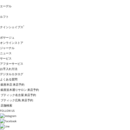
エーデル
ルフト
®
ナインシェイプス
ボヤージュ
オンラインストア
ジャーナル
ニュース
サービス
アフターサービス
お手入れ方法
デジタルカタログ
よくある質問
銀座本店 来店予約
銀座並木通りサロン 来店予約
ブティック名古屋 来店予約
ブティック広島 来店予約
店舗検索
FOLLOW US