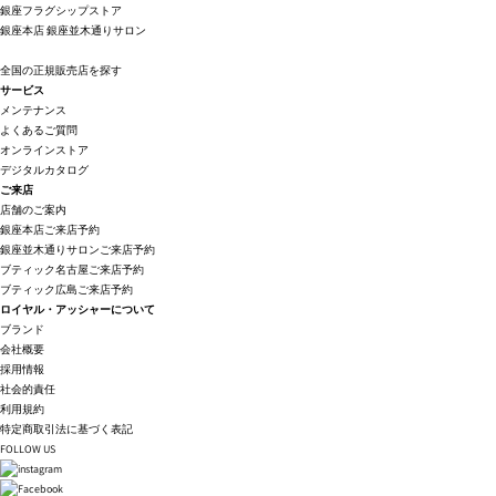
銀座フラグシップストア
銀座本店
銀座並木通りサロン
全国の正規販売店を探す
サービス
メンテナンス
よくあるご質問
オンラインストア
デジタルカタログ
ご来店
店舗のご案内
銀座本店ご来店予約
銀座並木通りサロンご来店予約
ブティック名古屋ご来店予約
ブティック広島ご来店予約
ロイヤル・アッシャーについて
ブランド
会社概要
採用情報
社会的責任
利用規約
特定商取引法に基づく表記
FOLLOW US