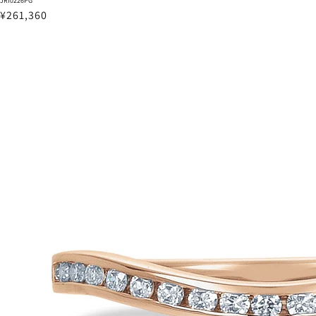
JRI0226PG
¥261,360