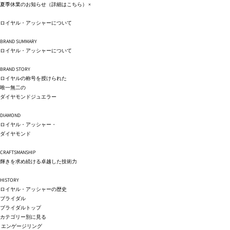
コンテ
夏季休業のお知らせ（詳細は
こちら
）
×
ンツに
進む
ロイヤル・アッシャーについて
BRAND SUMMARY
ロイヤル・アッシャーについて
BRAND STORY
ロイヤルの称号を授けられた
唯一無二の
ダイヤモンドジュエラー
DIAMOND
ロイヤル・アッシャー・
ダイヤモンド
CRAFTSMANSHIP
輝きを求め続ける卓越した技術力
HISTORY
ロイヤル・アッシャーの歴史
ブライダル
ブライダルトップ
カテゴリー別に見る
エンゲージリング