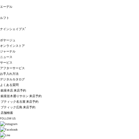
エーデル
ルフト
®
ナインシェイプス
ボヤージュ
オンラインストア
ジャーナル
ニュース
サービス
アフターサービス
お手入れ方法
デジタルカタログ
よくある質問
銀座本店 来店予約
銀座並木通りサロン 来店予約
ブティック名古屋 来店予約
ブティック広島 来店予約
店舗検索
FOLLOW US