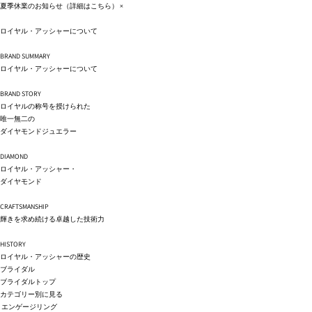
コンテ
夏季休業のお知らせ（詳細は
こちら
）
×
ンツに
進む
ロイヤル・アッシャーについて
BRAND SUMMARY
ロイヤル・アッシャーについて
BRAND STORY
ロイヤルの称号を授けられた
唯一無二の
ダイヤモンドジュエラー
DIAMOND
ロイヤル・アッシャー・
ダイヤモンド
CRAFTSMANSHIP
輝きを求め続ける卓越した技術力
HISTORY
ロイヤル・アッシャーの歴史
ブライダル
ブライダルトップ
カテゴリー別に見る
エンゲージリング