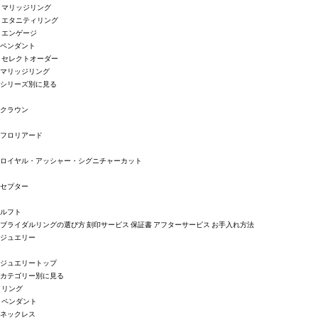
マリッジリング
エタニティリング
エンゲージ
ペンダント
セレクトオーダー
マリッジリング
シリーズ別に見る
クラウン
フロリアード
ロイヤル・アッシャー・シグニチャーカット
セプター
ルフト
ブライダルリングの選び方
刻印サービス
保証書
アフターサービス
お手入れ方法
ジュエリー
ジュエリートップ
カテゴリー別に見る
リング
ペンダント
ネックレス