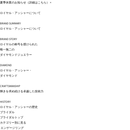
コンテ
夏季休業のお知らせ（詳細は
こちら
）
×
ンツに
進む
ロイヤル・アッシャーについて
BRAND SUMMARY
ロイヤル・アッシャーについて
BRAND STORY
ロイヤルの称号を授けられた
唯一無二の
ダイヤモンドジュエラー
DIAMOND
ロイヤル・アッシャー・
ダイヤモンド
CRAFTSMANSHIP
輝きを求め続ける卓越した技術力
HISTORY
ロイヤル・アッシャーの歴史
ブライダル
ブライダルトップ
カテゴリー別に見る
エンゲージリング