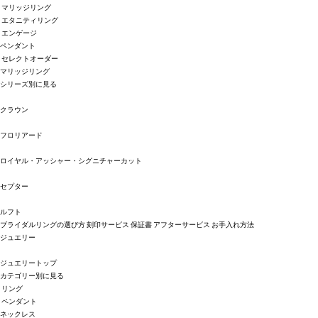
マリッジリング
エタニティリング
エンゲージ
ペンダント
セレクトオーダー
マリッジリング
シリーズ別に見る
クラウン
フロリアード
ロイヤル・アッシャー・シグニチャーカット
セプター
ルフト
ブライダルリングの選び方
刻印サービス
保証書
アフターサービス
お手入れ方法
ジュエリー
ジュエリートップ
カテゴリー別に見る
リング
ペンダント
ネックレス