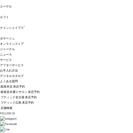
エーデル
ルフト
®
ナインシェイプス
ボヤージュ
オンラインストア
ジャーナル
ニュース
サービス
アフターサービス
お手入れ方法
デジタルカタログ
よくある質問
銀座本店 来店予約
銀座並木通りサロン 来店予約
ブティック名古屋 来店予約
ブティック広島 来店予約
店舗検索
FOLLOW US