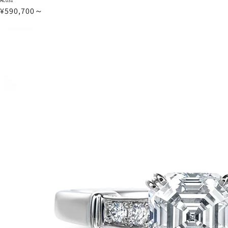
AC031
¥590,700～