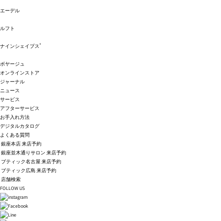
エーデル
ルフト
®
ナインシェイプス
ボヤージュ
オンラインストア
ジャーナル
ニュース
サービス
アフターサービス
お手入れ方法
デジタルカタログ
よくある質問
銀座本店 来店予約
銀座並木通りサロン 来店予約
ブティック名古屋 来店予約
ブティック広島 来店予約
店舗検索
FOLLOW US