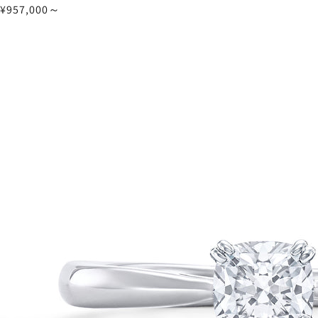
¥957,000～