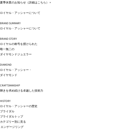
コンテ
夏季休業のお知らせ（詳細は
こちら
）
×
ンツに
進む
ロイヤル・アッシャーについて
BRAND SUMMARY
ロイヤル・アッシャーについて
BRAND STORY
ロイヤルの称号を授けられた
唯一無二の
ダイヤモンドジュエラー
DIAMOND
ロイヤル・アッシャー・
ダイヤモンド
CRAFTSMANSHIP
輝きを求め続ける卓越した技術力
HISTORY
ロイヤル・アッシャーの歴史
ブライダル
ブライダルトップ
カテゴリー別に見る
エンゲージリング