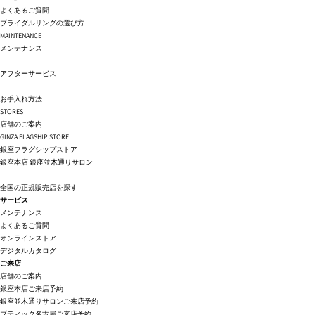
よくあるご質問
ブライダルリングの選び方
MAINTENANCE
メンテナンス
アフターサービス
お手入れ方法
STORES
店舗のご案内
GINZA FLAGSHIP STORE
銀座フラグシップストア
銀座本店
銀座並木通りサロン
全国の正規販売店を探す
サービス
メンテナンス
よくあるご質問
オンラインストア
デジタルカタログ
ご来店
店舗のご案内
銀座本店ご来店予約
銀座並木通りサロンご来店予約
ブティック名古屋ご来店予約