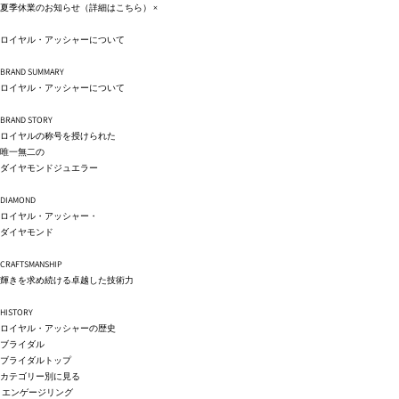
コンテ
夏季休業のお知らせ（詳細は
こちら
）
×
ンツに
進む
ロイヤル・アッシャーについて
BRAND SUMMARY
ロイヤル・アッシャーについて
BRAND STORY
ロイヤルの称号を授けられた
唯一無二の
ダイヤモンドジュエラー
DIAMOND
ロイヤル・アッシャー・
ダイヤモンド
CRAFTSMANSHIP
輝きを求め続ける卓越した技術力
HISTORY
ロイヤル・アッシャーの歴史
ブライダル
ブライダルトップ
カテゴリー別に見る
エンゲージリング