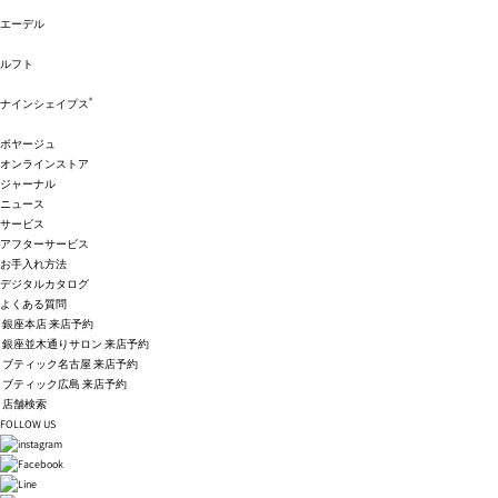
エーデル
ルフト
®
ナインシェイプス
ボヤージュ
オンラインストア
ジャーナル
ニュース
サービス
アフターサービス
お手入れ方法
デジタルカタログ
よくある質問
銀座本店 来店予約
銀座並木通りサロン 来店予約
ブティック名古屋 来店予約
ブティック広島 来店予約
店舗検索
FOLLOW US