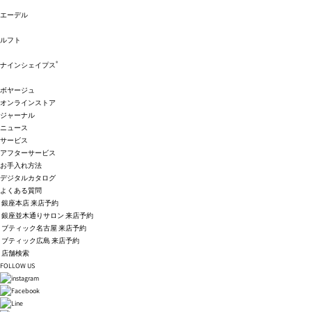
エーデル
ルフト
®
ナインシェイプス
ボヤージュ
オンラインストア
ジャーナル
ニュース
サービス
アフターサービス
お手入れ方法
デジタルカタログ
よくある質問
銀座本店 来店予約
銀座並木通りサロン 来店予約
ブティック名古屋 来店予約
ブティック広島 来店予約
店舗検索
FOLLOW US