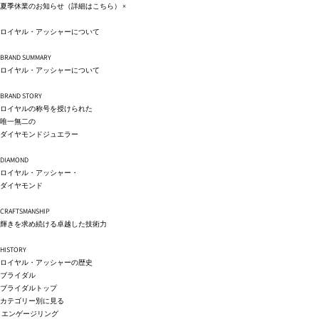
コンテ
夏季休業のお知らせ（詳細は
こちら
）
×
ンツに
進む
ロイヤル・アッシャーについて
BRAND SUMMARY
ロイヤル・アッシャーについて
BRAND STORY
ロイヤルの称号を授けられた
唯一無二の
ダイヤモンドジュエラー
DIAMOND
ロイヤル・アッシャー・
ダイヤモンド
CRAFTSMANSHIP
輝きを求め続ける卓越した技術力
HISTORY
ロイヤル・アッシャーの歴史
ブライダル
ブライダルトップ
カテゴリー別に見る
エンゲージリング