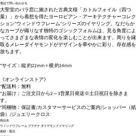
電話で問い合わせる
大聖堂のバラ窓に施された古典文様「カトルフォイル（四つ
葉）」から着想を得たヨーロピアン・アーキテクチャーコレク
ション”ウィンドウフレーム”シリーズのイヤリング。なだらか
なカーブが織りなす独特のゴシックフォルムは、見る角度によ
ってさまざまな表情の変化を楽しむことが出来ます。周りを縁
取るメレーダイヤモンドがデザインを華やかに彩り、存在感を
放ちます。
*サイズ：縦 約22mm × 横 約14mm
《オンラインストア》
*配送料：無料
*お届け：ご注文日から2～3営業日発送※土日祝日を除きま
す。
*同梱物：保証書/カスタマーサービスのご案内/ショッパー（紙
袋）/ジュエリークロス
商品名
ウィンドウフレーム プラチナ ダイヤモンドイヤリング
素材・製法