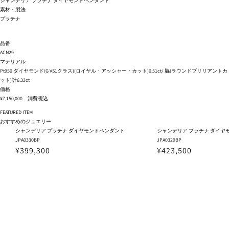
シャンデリア プラチナ ダイヤモンドペンダント
素材・製法
プラチナ
品番
ACN29
マテリアル
Pt950 ダイヤモンド(G VS1クラス)(ロイヤル・アッシャー・カット)0.51ct/ 脇(ラウンドブリリアントカ
ット)計6.33ct
価格
¥7,150,000 消費税込
FEATURED ITEM
おすすめのジュエリー
シャンデリア プラチナ ダイヤモンドペンダント
シャンデリア プラチナ ダイヤ
JPA0330BP
JPA0329BP
¥399,300
¥423,500