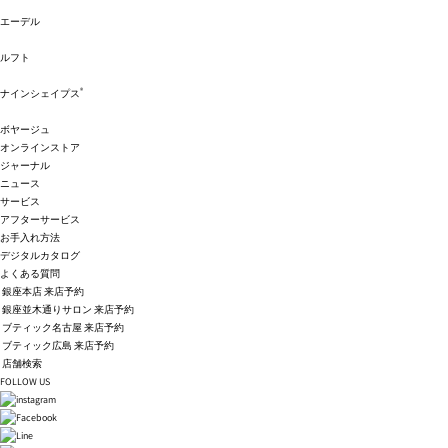
エーデル
ルフト
®
ナインシェイプス
ボヤージュ
オンラインストア
ジャーナル
ニュース
サービス
アフターサービス
お手入れ方法
デジタルカタログ
よくある質問
銀座本店 来店予約
銀座並木通りサロン 来店予約
ブティック名古屋 来店予約
ブティック広島 来店予約
店舗検索
FOLLOW US