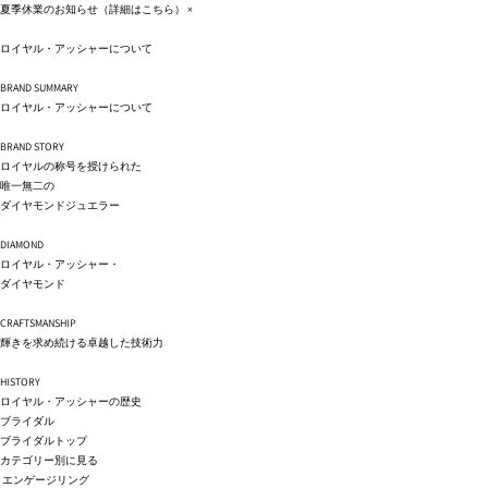
コンテ
夏季休業のお知らせ（詳細は
こちら
）
×
ンツに
進む
ロイヤル・アッシャーについて
BRAND SUMMARY
ロイヤル・アッシャーについて
BRAND STORY
ロイヤルの称号を授けられた
唯一無二の
ダイヤモンドジュエラー
DIAMOND
ロイヤル・アッシャー・
ダイヤモンド
CRAFTSMANSHIP
輝きを求め続ける卓越した技術力
HISTORY
ロイヤル・アッシャーの歴史
ブライダル
ブライダルトップ
カテゴリー別に見る
エンゲージリング