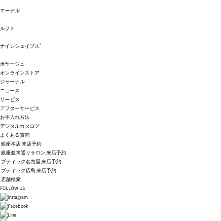
エーデル
ルフト
®
ナインシェイプス
ボヤージュ
オンラインストア
ジャーナル
ニュース
サービス
アフターサービス
お手入れ方法
デジタルカタログ
よくある質問
銀座本店 来店予約
銀座並木通りサロン 来店予約
ブティック名古屋 来店予約
ブティック広島 来店予約
店舗検索
FOLLOW US