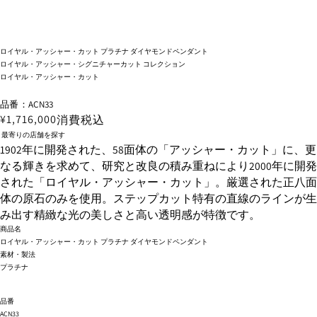
ロイヤル・アッシャー・カット プラチナ ダイヤモンドペンダント
ロイヤル・アッシャー・シグニチャーカット コレクション
ロイヤル・アッシャー・カット
品番：ACN33
¥1,716,000
消費税込
最寄りの店舗を探す
1902年に開発された、58面体の「アッシャー・カット」に、更
なる輝きを求めて、研究と改良の積み重ねにより2000年に開発
された「ロイヤル・アッシャー・カット」。厳選された正八面
体の原石のみを使用。ステップカット特有の直線のラインが生
み出す精緻な光の美しさと高い透明感が特徴です。
商品名
ロイヤル・アッシャー・カット プラチナ ダイヤモンドペンダント
素材・製法
プラチナ
品番
ACN33