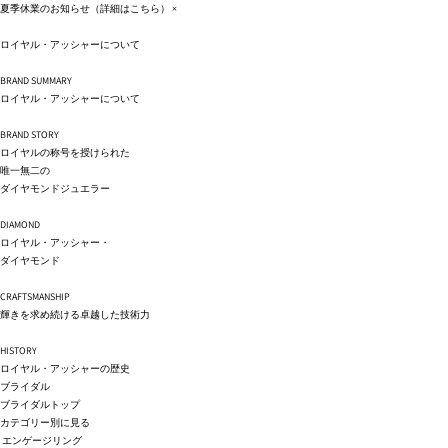
コンテ
夏季休業のお知らせ（詳細は
こちら
）
×
ンツに
進む
ロイヤル・アッシャーについて
BRAND SUMMARY
ロイヤル・アッシャーについて
BRAND STORY
ロイヤルの称号を授けられた
唯一無二の
ダイヤモンドジュエラー
DIAMOND
ロイヤル・アッシャー・
ダイヤモンド
CRAFTSMANSHIP
輝きを求め続ける卓越した技術力
HISTORY
ロイヤル・アッシャーの歴史
ブライダル
ブライダルトップ
カテゴリー別に見る
エンゲージリング