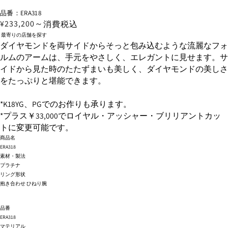
品番：ERA318
¥233,200～
消費税込
最寄りの店舗を探す
ダイヤモンドを両サイドからそっと包み込むような流麗なフォ
ルムのアームは、手元をやさしく、エレガントに見せます。サ
イドから見た時のたたずまいも美しく、ダイヤモンドの美しさ
をたっぷりと堪能できます。
*K18YG、PGでのお作りも承ります。
*プラス￥33,000でロイヤル・アッシャー・ブリリアントカッ
トに変更可能です。
商品名
ERA318
素材・製法
プラチナ
リング形状
抱き合わせ ひねり腕
品番
ERA318
マテリアル