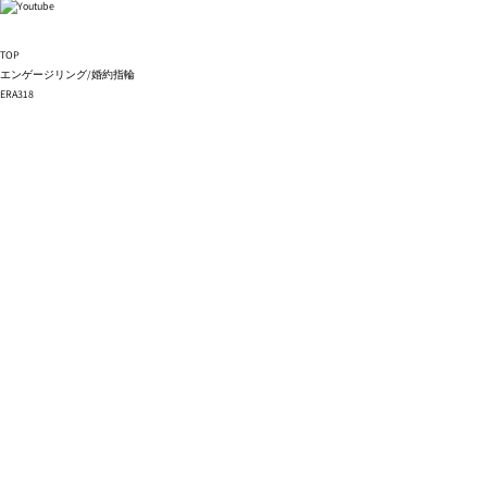
TOP
エンゲージリング/婚約指輪
ERA318