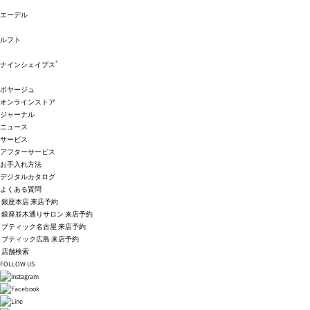
エーデル
ルフト
®
ナインシェイプス
ボヤージュ
オンラインストア
ジャーナル
ニュース
サービス
アフターサービス
お手入れ方法
デジタルカタログ
よくある質問
銀座本店 来店予約
銀座並木通りサロン 来店予約
ブティック名古屋 来店予約
ブティック広島 来店予約
店舗検索
FOLLOW US