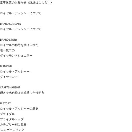
コンテ
夏季休業のお知らせ（詳細は
こちら
）
×
ンツに
進む
ロイヤル・アッシャーについて
BRAND SUMMARY
ロイヤル・アッシャーについて
BRAND STORY
ロイヤルの称号を授けられた
唯一無二の
ダイヤモンドジュエラー
DIAMOND
ロイヤル・アッシャー・
ダイヤモンド
CRAFTSMANSHIP
輝きを求め続ける卓越した技術力
HISTORY
ロイヤル・アッシャーの歴史
ブライダル
ブライダルトップ
カテゴリー別に見る
エンゲージリング