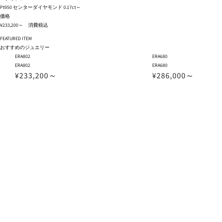
Pt950 センターダイヤモンド 0.17ct～
価格
¥233,200～ 消費税込
FEATURED ITEM
おすすめのジュエリー
ERA802
ERA680
ERA802
ERA680
¥233,200～
¥286,000～