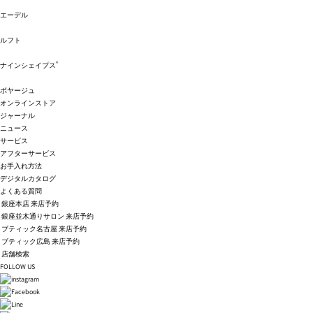
エーデル
ルフト
®
ナインシェイプス
ボヤージュ
オンラインストア
ジャーナル
ニュース
サービス
アフターサービス
お手入れ方法
デジタルカタログ
よくある質問
銀座本店 来店予約
銀座並木通りサロン 来店予約
ブティック名古屋 来店予約
ブティック広島 来店予約
店舗検索
FOLLOW US