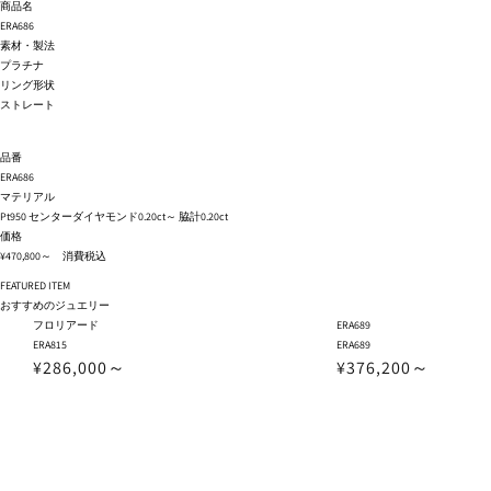
商品名
ERA686
素材・製法
プラチナ
リング形状
ストレート
品番
ERA686
マテリアル
Pt950 センターダイヤモンド0.20ct～ 脇計0.20ct
価格
¥470,800～ 消費税込
FEATURED ITEM
おすすめのジュエリー
フロリアード
ERA689
ERA815
ERA689
¥286,000～
¥376,200～