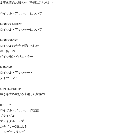
コンテ
夏季休業のお知らせ（詳細は
こちら
）
×
ンツに
進む
ロイヤル・アッシャーについて
BRAND SUMMARY
ロイヤル・アッシャーについて
BRAND STORY
ロイヤルの称号を授けられた
唯一無二の
ダイヤモンドジュエラー
DIAMOND
ロイヤル・アッシャー・
ダイヤモンド
CRAFTSMANSHIP
輝きを求め続ける卓越した技術力
HISTORY
ロイヤル・アッシャーの歴史
ブライダル
ブライダルトップ
カテゴリー別に見る
エンゲージリング