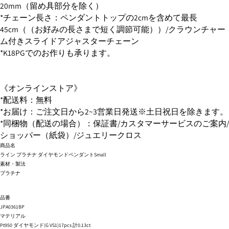
20mm（留め具部分を除く）
*チェーン
長さ：ペンダントトップの2cmを含めて最長
45cm（（お好みの長さまで短く調節可能）
）/クラウンチャー
ム付きスライドアジャスターチェーン
*K18PGでのお作りも承ります。
《オンラインストア》
*配送料：無料
*お届け：ご注文日から2~3営業日発送※土日祝日を除きます。
*同梱物（配送の場合）：保証書/カスタマーサービスのご案内/
ショッパー（紙袋）/ジュエリークロス
商品名
ライン プラチナ ダイヤモンドペンダントSmall
素材・製法
プラチナ
品番
JPA0361BP
マテリアル
Pt950 ダイヤモンド(G VS1)17pcs 計0.13ct