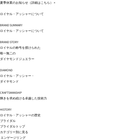
コンテ
夏季休業のお知らせ（詳細は
こちら
）
×
ンツに
進む
ロイヤル・アッシャーについて
BRAND SUMMARY
ロイヤル・アッシャーについて
BRAND STORY
ロイヤルの称号を授けられた
唯一無二の
ダイヤモンドジュエラー
DIAMOND
ロイヤル・アッシャー・
ダイヤモンド
CRAFTSMANSHIP
輝きを求め続ける卓越した技術力
HISTORY
ロイヤル・アッシャーの歴史
ブライダル
ブライダルトップ
カテゴリー別に見る
エンゲージリング