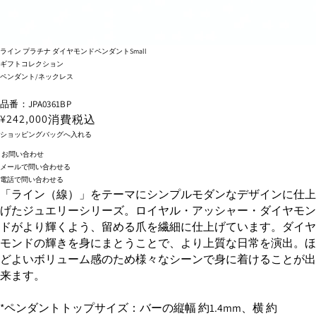
ライン プラチナ ダイヤモンドペンダントSmall
ギフトコレクション
ペンダント/ネックレス
品番：JPA0361BP
¥242,000
消費税込
ショッピングバッグへ入れる
お問い合わせ
メールで問い合わせる
電話で問い合わせる
「ライン（線）」をテーマにシンプルモダンなデザインに仕上
げたジュエリーシリーズ。ロイヤル・アッシャー・ダイヤモン
ドがより輝くよう、留める爪を繊細に仕上げています。ダイヤ
モンドの輝きを身にまとうことで、より上質な日常を演出。ほ
どよいボリューム感のため様々なシーンで身に着けることが出
来ます。
*ペンダントトップサイズ：バーの縦幅 約1.4mm、横 約