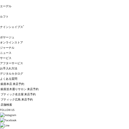
エーデル
ルフト
®
ナインシェイプス
ボヤージュ
オンラインストア
ジャーナル
ニュース
サービス
アフターサービス
お手入れ方法
デジタルカタログ
よくある質問
銀座本店 来店予約
銀座並木通りサロン 来店予約
ブティック名古屋 来店予約
ブティック広島 来店予約
店舗検索
FOLLOW US