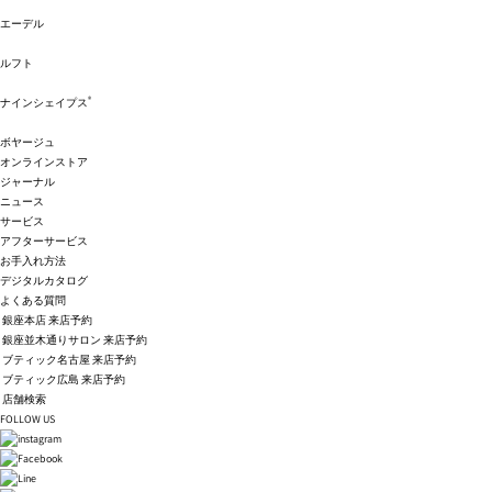
エーデル
ルフト
®
ナインシェイプス
ボヤージュ
オンラインストア
ジャーナル
ニュース
サービス
アフターサービス
お手入れ方法
デジタルカタログ
よくある質問
銀座本店 来店予約
銀座並木通りサロン 来店予約
ブティック名古屋 来店予約
ブティック広島 来店予約
店舗検索
FOLLOW US