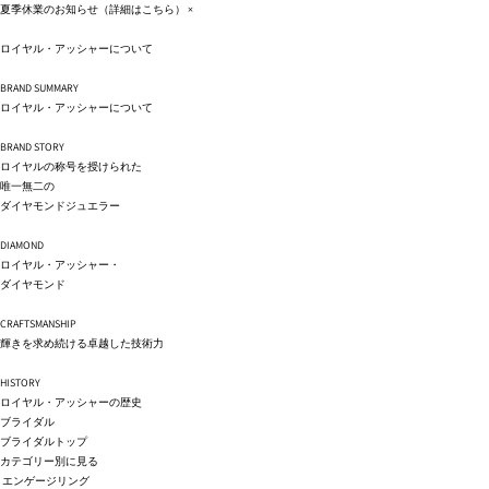
コンテ
夏季休業のお知らせ（詳細は
こちら
）
×
ンツに
進む
ロイヤル・アッシャーについて
BRAND SUMMARY
ロイヤル・アッシャーについて
BRAND STORY
ロイヤルの称号を授けられた
唯一無二の
ダイヤモンドジュエラー
DIAMOND
ロイヤル・アッシャー・
ダイヤモンド
CRAFTSMANSHIP
輝きを求め続ける卓越した技術力
HISTORY
ロイヤル・アッシャーの歴史
ブライダル
ブライダルトップ
カテゴリー別に見る
エンゲージリング