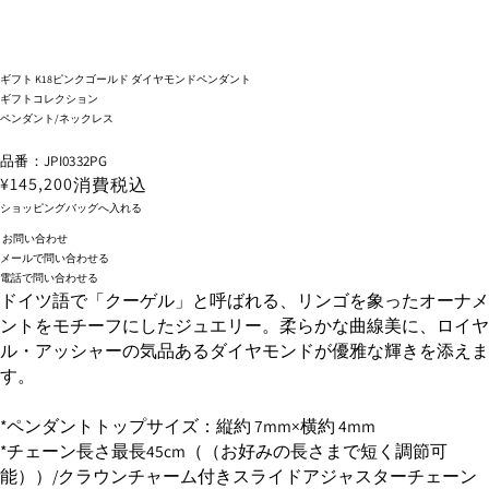
ギフト K18ピンクゴールド ダイヤモンドペンダント
ギフトコレクション
ペンダント/ネックレス
品番：JPI0332PG
¥145,200
消費税込
ショッピングバッグへ入れる
お問い合わせ
メールで問い合わせる
電話で問い合わせる
ドイツ語で「クーゲル」と呼ばれる、リンゴを象ったオーナメ
ントをモチーフにしたジュエリー。柔らかな曲線美に、ロイヤ
ル・アッシャーの気品あるダイヤモンドが優雅な輝きを添えま
す。
*ペンダントトップサイズ：縦約 7mm×横約 4mm
*チェーン長さ最長45cm（（お好みの長さまで短く調節可
能））/クラウンチャーム付きスライドアジャスターチェーン