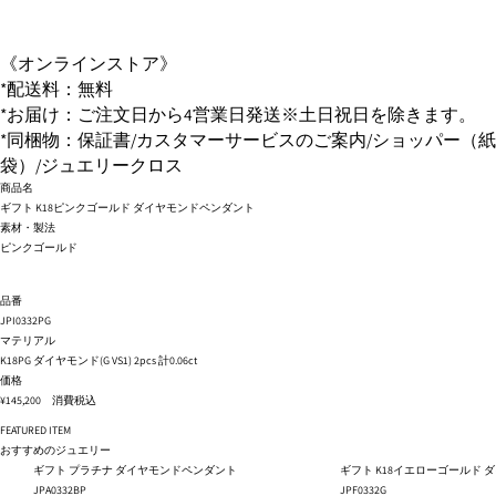
《オンラインストア》
*配送料：無料
*お届け：ご注文日から4営業日発送※土日祝日を除きます。
*同梱物：保証書/カスタマーサービスのご案内/ショッパー（紙
袋）/ジュエリークロス
商品名
ギフト K18ピンクゴールド ダイヤモンドペンダント
素材・製法
ピンクゴールド
品番
JPI0332PG
マテリアル
K18PG ダイヤモンド(G VS1) 2pcs 計0.06ct
価格
¥145,200 消費税込
FEATURED ITEM
おすすめのジュエリー
ギフト プラチナ ダイヤモンドペンダント
ギフト K18イエローゴールド
JPA0332BP
JPF0332G