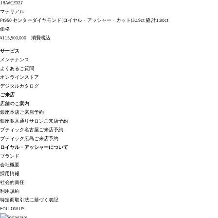
JRAACZ027
マテリアル
Pt950 センターダイヤモンド(ロイヤル・アッシャー・カット)5.19ct 脇 計1.90ct
価格
¥115,500,000 消費税込
サービス
メンテナンス
よくあるご質問
オンラインストア
デジタルカタログ
ご来店
店舗のご案内
銀座本店ご来店予約
銀座並木通りサロンご来店予約
ブティック名古屋ご来店予約
ブティック広島ご来店予約
ロイヤル・アッシャーについて
ブランド
会社概要
採用情報
社会的責任
利用規約
特定商取引法に基づく表記
FOLLOW US