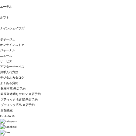
エーデル
ルフト
®
ナインシェイプス
ボヤージュ
オンラインストア
ジャーナル
ニュース
サービス
アフターサービス
お手入れ方法
デジタルカタログ
よくある質問
銀座本店 来店予約
銀座並木通りサロン 来店予約
ブティック名古屋 来店予約
ブティック広島 来店予約
店舗検索
FOLLOW US