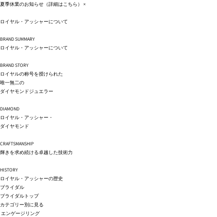
コンテ
夏季休業のお知らせ（詳細は
こちら
）
×
ンツに
進む
ロイヤル・アッシャーについて
BRAND SUMMARY
ロイヤル・アッシャーについて
BRAND STORY
ロイヤルの称号を授けられた
唯一無二の
ダイヤモンドジュエラー
DIAMOND
ロイヤル・アッシャー・
ダイヤモンド
CRAFTSMANSHIP
輝きを求め続ける卓越した技術力
HISTORY
ロイヤル・アッシャーの歴史
ブライダル
ブライダルトップ
カテゴリー別に見る
エンゲージリング