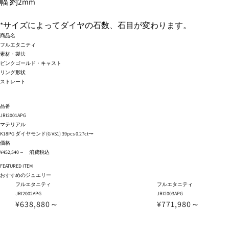
幅 約2mm
*サイズによってダイヤの石数、石目が変わります。
商品名
フルエタニティ
素材・製法
ピンクゴールド・キャスト
リング形状
ストレート
品番
JRI2001APG
マテリアル
K18PG ダイヤモンド(G VS1) 39pcs 0.27ct〜
価格
¥452,540～ 消費税込
FEATURED ITEM
おすすめのジュエリー
フルエタニティ
フルエタニティ
JRI2002APG
JRI2003APG
¥638,880～
¥771,980～