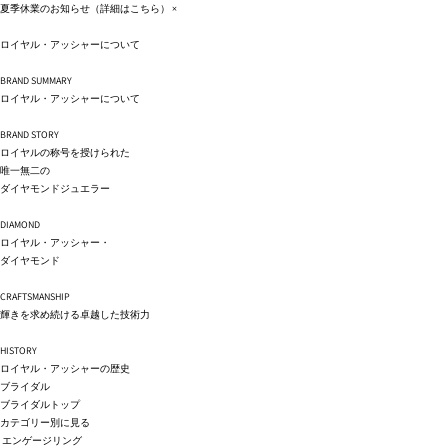
コンテ
夏季休業のお知らせ（詳細は
こちら
）
×
ンツに
進む
ロイヤル・アッシャーについて
BRAND SUMMARY
ロイヤル・アッシャーについて
BRAND STORY
ロイヤルの称号を授けられた
唯一無二の
ダイヤモンドジュエラー
DIAMOND
ロイヤル・アッシャー・
ダイヤモンド
CRAFTSMANSHIP
輝きを求め続ける卓越した技術力
HISTORY
ロイヤル・アッシャーの歴史
ブライダル
ブライダルトップ
カテゴリー別に見る
エンゲージリング