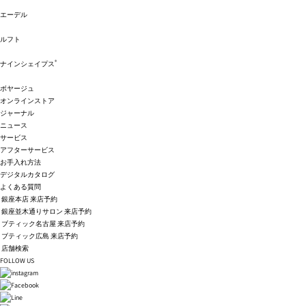
エーデル
ルフト
®
ナインシェイプス
ボヤージュ
オンラインストア
ジャーナル
ニュース
サービス
アフターサービス
お手入れ方法
デジタルカタログ
よくある質問
銀座本店 来店予約
銀座並木通りサロン 来店予約
ブティック名古屋 来店予約
ブティック広島 来店予約
店舗検索
FOLLOW US