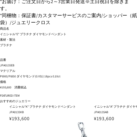
*お届け：ご注文日から2～3営業日発送※土日祝日を除きま
す。
*同梱物：保証書/カスタマーサービスのご案内/ショッパー（紙
袋）/ジュエリークロス
商品名
イニシャル"E" プラチナ ダイヤモンドペンダント
素材・製法
プラチナ
品番
JPA0135EB
マテリアル
Pt900/Pt850 ダイヤモンド(G VS1) 18pcs 0.10ct
価格
¥193,600 消費税込
FEATURED ITEM
おすすめのジュエリー
イニシャル"K" プラチナ ダイヤモンドペンダント
イニシャル"A" プラチナ ダイ
JPA0135KB
JPA0135AB
¥193,600
¥193,600