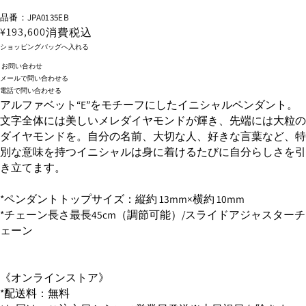
品番：JPA0135EB
¥193,600
消費税込
ショッピングバッグへ入れる
お問い合わせ
メールで問い合わせる
電話で問い合わせる
アルファベット“E”をモチーフにしたイニシャルペンダント。
文字全体には美しいメレダイヤモンドが輝き、先端には大粒の
ダイヤモンドを。自分の名前、大切な人、好きな言葉など、特
別な意味を持つイニシャルは身に着けるたびに自分らしさを引
き立てます。
*ペンダントトップサイズ：縦約 13mm×横約 10mm
*チェーン長さ最長45cm（調節可能）/スライドアジャスターチ
ェーン
《オンラインストア》
*配送料：無料