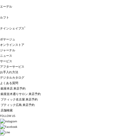
エーデル
ルフト
®
ナインシェイプス
ボヤージュ
オンラインストア
ジャーナル
ニュース
サービス
アフターサービス
お手入れ方法
デジタルカタログ
よくある質問
銀座本店 来店予約
銀座並木通りサロン 来店予約
ブティック名古屋 来店予約
ブティック広島 来店予約
店舗検索
FOLLOW US