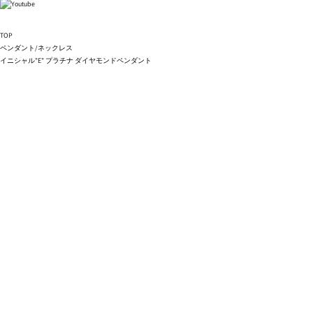
TOP
ペンダント/ネックレス
イニシャル"E" プラチナ ダイヤモンドペンダント