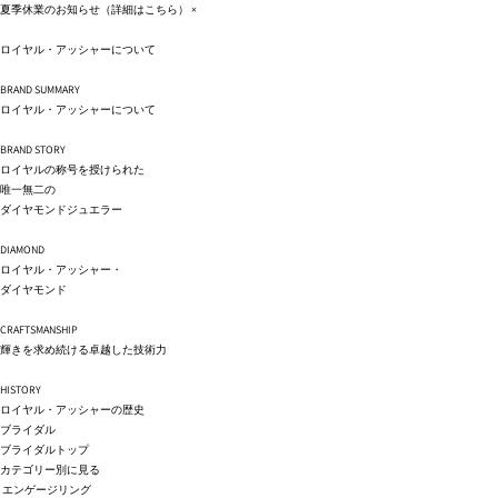
コンテ
夏季休業のお知らせ（詳細は
こちら
）
×
ンツに
進む
ロイヤル・アッシャーについて
BRAND SUMMARY
ロイヤル・アッシャーについて
BRAND STORY
ロイヤルの称号を授けられた
唯一無二の
ダイヤモンドジュエラー
DIAMOND
ロイヤル・アッシャー・
ダイヤモンド
CRAFTSMANSHIP
輝きを求め続ける卓越した技術力
HISTORY
ロイヤル・アッシャーの歴史
ブライダル
ブライダルトップ
カテゴリー別に見る
エンゲージリング