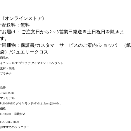
《オンラインストア》
*配送料：無料
*お届け： ご注文日から2～3営業日発送※土日祝日を除きま
す。
*同梱物：保証書/カスタマーサービスのご案内/ショッパー（紙
袋）/ジュエリークロス
商品名
イニシャル"T" プラチナ ダイヤモンドペンダント
素材・製法
プラチナ
品番
JPA0135TB
マテリアル
Pt900/Pt850 ダイヤモンド(G VS1) 15pcs 計0.09ct
価格
¥193,600 消費税込
FEATURED ITEM
おすすめのジュエリー