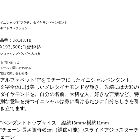
イニシャル"T" プラチナ ダイヤモンドペンダント
ギフトコレクション
品番：JPA0135TB
¥193,600
消費税込
ショッピングバッグへ入れる
お問い合わせ
メールで問い合わせる
電話で問い合わせる
アルファベット“T”をモチーフにしたイニシャルペンダント。
文字全体には美しいメレダイヤモンドが輝き、先端には大粒の
ダイヤモンドを。自分の名前、大切な人、好きな言葉など、特
別な意味を持つイニシャルは身に着けるたびに自分らしさを引
き立てます。
*ペンダントトップサイズ：縦約13mm×横約11mm
*チェーン長さ随時45cm（調節可能）/スライドアジャスターチ
ェーン