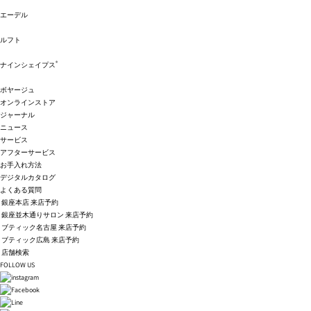
エーデル
ルフト
®
ナインシェイプス
ボヤージュ
オンラインストア
ジャーナル
ニュース
サービス
アフターサービス
お手入れ方法
デジタルカタログ
よくある質問
銀座本店 来店予約
銀座並木通りサロン 来店予約
ブティック名古屋 来店予約
ブティック広島 来店予約
店舗検索
FOLLOW US