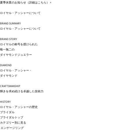
コンテ
夏季休業のお知らせ（詳細は
こちら
）
×
ンツに
進む
ロイヤル・アッシャーについて
BRAND SUMMARY
ロイヤル・アッシャーについて
BRAND STORY
ロイヤルの称号を授けられた
唯一無二の
ダイヤモンドジュエラー
DIAMOND
ロイヤル・アッシャー・
ダイヤモンド
CRAFTSMANSHIP
輝きを求め続ける卓越した技術力
HISTORY
ロイヤル・アッシャーの歴史
ブライダル
ブライダルトップ
カテゴリー別に見る
エンゲージリング