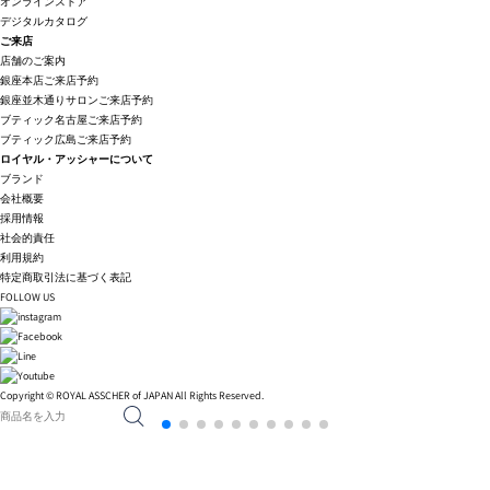
オンラインストア
デジタルカタログ
ご来店
店舗のご案内
銀座本店ご来店予約
銀座並木通りサロンご来店予約
ブティック名古屋ご来店予約
ブティック広島ご来店予約
ロイヤル・アッシャーについて
ブランド
会社概要
採用情報
社会的責任
利用規約
特定商取引法に基づく表記
FOLLOW US
Copyright © ROYAL ASSCHER of JAPAN All Rights Reserved.