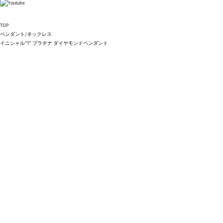
TOP
ペンダント/ネックレス
イニシャル"T" プラチナ ダイヤモンドペンダント